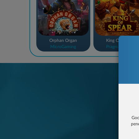
Orphan Organ
King Of Spears
MicroGaming
Pragmatic Play
Goo
pen