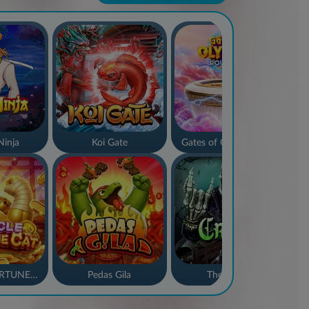
Ninja
Koi Gate
Gates of Olympus Roulette
MUSCLE FORTUNE CAT
Pedas Gila
The Crypt
C