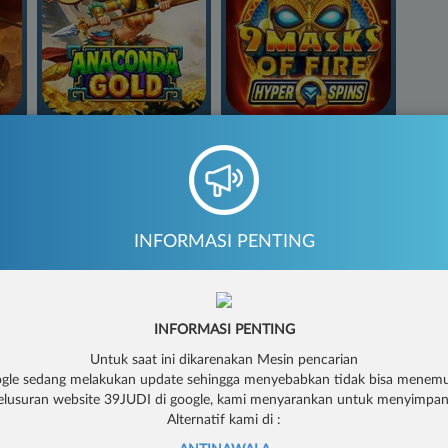
Anaconda Gold
9 Masks of Fire™ HyperSpins™
Pragmatic Play
MicroGaming
INFORMASI PENTING
INFORMASI PENTING
Untuk saat ini dikarenakan Mesin pencarian
gle sedang melakukan update sehingga menyebabkan tidak bisa menem
elusuran website 39JUDI di google, kami menyarankan untuk menyimpan 
Alternatif kami di :