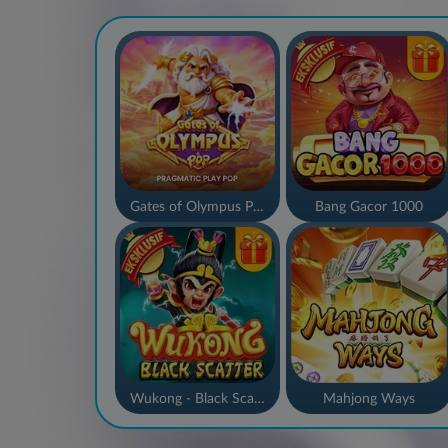
Gates of Olympus POP
Bang Gacor 1000
Wukong - Black Scatter
Mahjong Ways