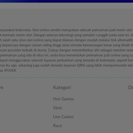
syarakat Indonesia. Slot online sendiri merupakan sebuah permainan judi mesin slot 
uk bermain mesin slot. Dengan adanya teknologi yang semakin canggih pada saat ini, 
lah salah satu situs slot online yang dapat diakses dengan mudah melalui link alternat
erpercaya dengan ulasan rating tinggi serta winrate kemenangan besar yang diraih ti
acam provider terbaik di dunia. Cukup dengan mendaftarkan diri sebagai member resmi,
a permainan yang ada di situs ini, anda bisa menentukan permainan judi online yang
pat menggunakan seluruh layanan perbankan yang tersedia di Indonesia, seperti ba
nya itu saja, sekarang juga sudah tersedia layanan QRIS yang lebih mempermudah dal
aya 39JUDI.
rm
Kategori
D
Hot Games
Slots
Live Casino
Race