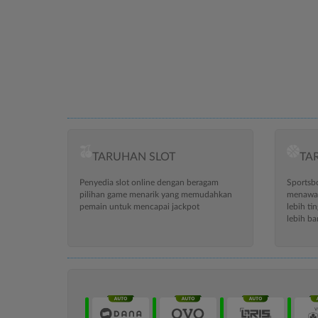
TARUHAN SLOT
TA
Penyedia slot online dengan beragam
Sportsb
pilihan game menarik yang memudahkan
menawar
pemain untuk mencapai jackpot
lebih ti
lebih b