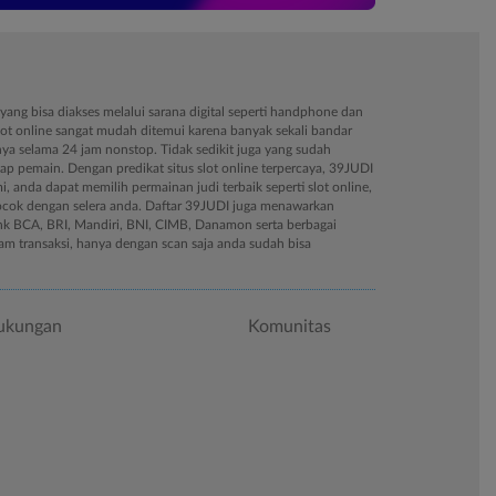
yang bisa diakses melalui sarana digital seperti handphone dan
slot online sangat mudah ditemui karena banyak sekali bandar
ifnya selama 24 jam nonstop. Tidak sedikit juga yang sudah
ap pemain. Dengan predikat situs slot online terpercaya, 39JUDI
 anda dapat memilih permainan judi terbaik seperti slot online,
 cocok dengan selera anda. Daftar 39JUDI juga menawarkan
nk BCA, BRI, Mandiri, BNI, CIMB, Danamon serta berbagai
am transaksi, hanya dengan scan saja anda sudah bisa
ukungan
Komunitas