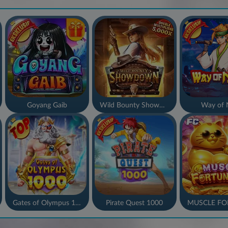
Goyang Gaib
Wild Bounty Showdown
Way of 
Gates of Olympus 1000
Pirate Quest 1000