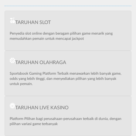
TARUHAN SLOT
Penyedia slot online dengan beragam pilihan game menarik yang
memudahkan pemain untuk mencapai jackpot
TARUHAN OLAHRAGA
Sportsbook Gaming Platform Terbaik menawarkan lebih banyak game,
odds yang lebih tinggi, dan menyediakan pilihan yang lebih banyak
untuk pemain.
TARUHAN LIVE KASINO
Platform Pilihan bagi perusahaan-perusahaan terbaik di dunia, dengan
pilihan variasi game terbanyak