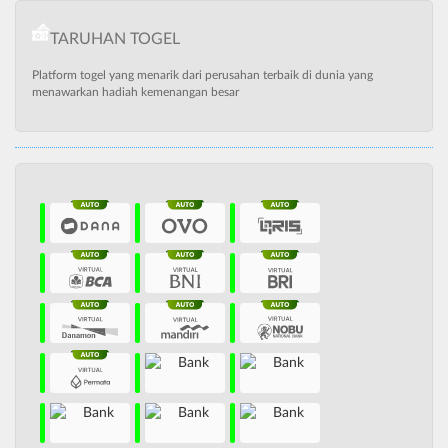
TARUHAN TOGEL
Platform togel yang menarik dari perusahan terbaik di dunia yang
menawarkan hadiah kemenangan besar