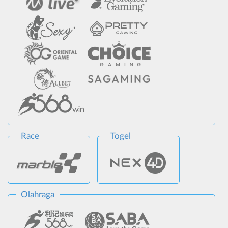
Race
Togel
Olahraga