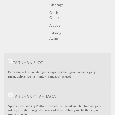
Olahraga
Crash
Game
Arcade
Sabung
Ayam
TARUHAN SLOT
Penyedia slot online dengan beragam pilihan game menarik yang
memudahkan pemain untuk mencapai jackpot
TARUHAN OLAHRAGA
Sportsbook Gaming Platform Terbaik menawarkan lebih banyak game,
odds yang lebih tinggi, dan menyediakan pilihan yang lebih banyak
untuk pemain.