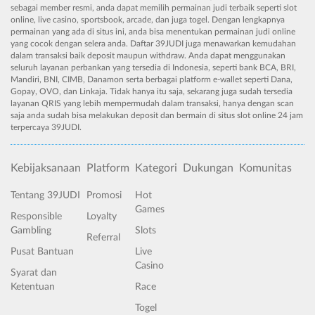
sebagai member resmi, anda dapat memilih permainan judi terbaik seperti slot
online, live casino, sportsbook, arcade, dan juga togel. Dengan lengkapnya
permainan yang ada di situs ini, anda bisa menentukan permainan judi online
yang cocok dengan selera anda. Daftar 39JUDI juga menawarkan kemudahan
dalam transaksi baik deposit maupun withdraw. Anda dapat menggunakan
seluruh layanan perbankan yang tersedia di Indonesia, seperti bank BCA, BRI,
Mandiri, BNI, CIMB, Danamon serta berbagai platform e-wallet seperti Dana,
Gopay, OVO, dan Linkaja. Tidak hanya itu saja, sekarang juga sudah tersedia
layanan QRIS yang lebih mempermudah dalam transaksi, hanya dengan scan
saja anda sudah bisa melakukan deposit dan bermain di situs slot online 24 jam
terpercaya 39JUDI.
Kebijaksanaan
Platform
Kategori
Dukungan
Komunitas
Tentang 39JUDI
Promosi
Hot
Games
Responsible
Loyalty
Gambling
Slots
Referral
Pusat Bantuan
Live
Casino
Syarat dan
Ketentuan
Race
Togel