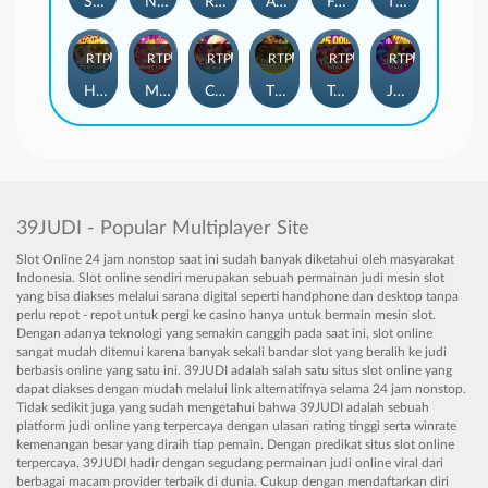
Spirit of Nine Tails
Nezha And The Dragon Emperor
Ragnar's Conquest
Amon Ra's Relic
Four Scholars
Three Kingdoms Slot
RTP
98%
RTP
96%
RTP
96%
RTP
98%
RTP
96%
RTP
97%
Heavenly Fortune
More & More Love
Crazy Miner
The Beanstalk
Trains of India
Jewel Space
39JUDI - Popular Multiplayer Site
Slot Online 24 jam nonstop saat ini sudah banyak diketahui oleh masyarakat
Indonesia. Slot online sendiri merupakan sebuah permainan judi mesin slot
yang bisa diakses melalui sarana digital seperti handphone dan desktop tanpa
perlu repot - repot untuk pergi ke casino hanya untuk bermain mesin slot.
Dengan adanya teknologi yang semakin canggih pada saat ini, slot online
sangat mudah ditemui karena banyak sekali bandar slot yang beralih ke judi
berbasis online yang satu ini. 39JUDI adalah salah satu situs slot online yang
dapat diakses dengan mudah melalui link alternatifnya selama 24 jam nonstop.
Tidak sedikit juga yang sudah mengetahui bahwa 39JUDI adalah sebuah
platform judi online yang terpercaya dengan ulasan rating tinggi serta winrate
kemenangan besar yang diraih tiap pemain. Dengan predikat situs slot online
terpercaya, 39JUDI hadir dengan segudang permainan judi online viral dari
berbagai macam provider terbaik di dunia. Cukup dengan mendaftarkan diri