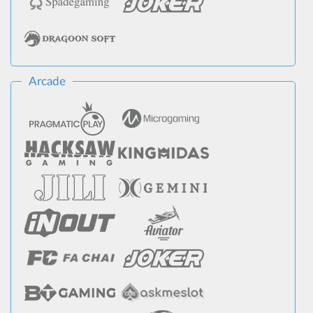
Arcade